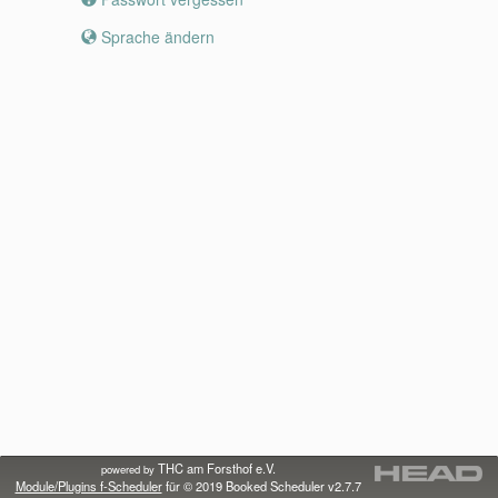
Sprache ändern
THC am Forsthof e.V.
powered by
Module/Plugins f-Scheduler
für © 2019
Booked Scheduler v2.7.7